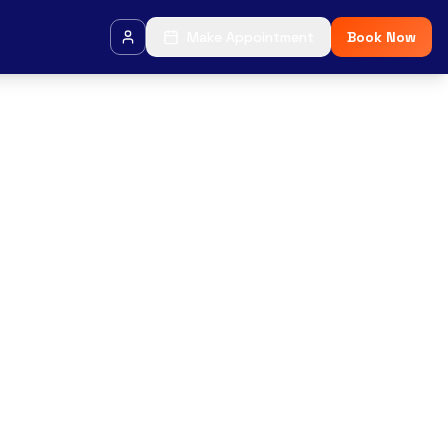
Make Appointment
Book Now