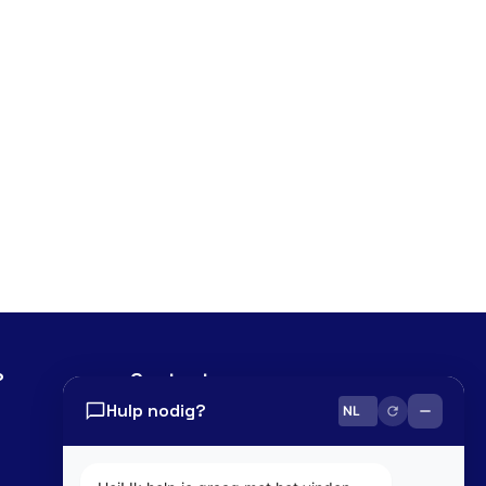
?
Contact
Hulp nodig?
0800 82 181
info@cobaltbox.be