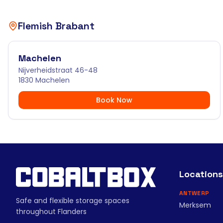
Flemish Brabant
Machelen
Nijverheidstraat 46-48
1830 Machelen
Book Now
Locations
ANTWERP
Safe and flexible storage spaces
Merksem
throughout Flanders