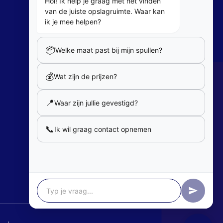
Hoi! Ik help je graag met het vinden
van de juiste opslagruimte. Waar kan
Follow Us
ik je mee helpen?
📦
Welke maat past bij mijn spullen?
Partners
💰
Wat zijn de prijzen?
Our partners
📍
Waar zijn jullie gevestigd?
Member of
📞
Ik wil graag contact opnemen