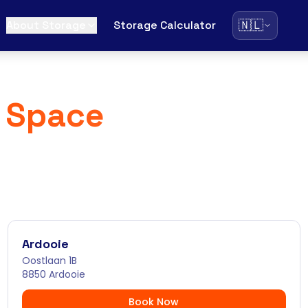
🇳🇱
About Storage
Storage Calculator
 Space
Ardooie
Oostlaan 1B
8850 Ardooie
Book Now